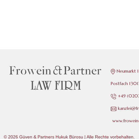
Neumarkt 1
Postfach 130
+49 (0202
kanzlei@f
www.frowein-
© 2026
Güven & Partners Hukuk Bürosu
| Alle Rechte vorbehalten.